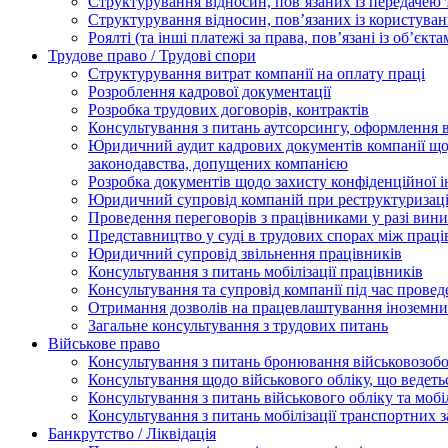
Структурування відносин, пов’язаних із передачею т
Структурування відносин, пов’язаних із користуван
Роялті (та інші платежі за права, пов’язані із об’єкт
Трудове право / Трудові спори
Cтруктурування витрат компанії на оплату праці
Розроблення кадрової документації
Розробка трудових договорів, контрактів
Консультування з питань аутсорсингу, оформлення 
Юридичний аудит кадрових документів компанії щод
законодавства, допущених компанією
Розробка документів щодо захисту конфіденційної 
Юридичний супровід компаній при реструктуризації
Проведення переговорів з працівниками у разі вин
Представництво у суді в трудових спорах між прац
Юридичний супровід звільнення працівників
Консультування з питань мобілізації працівників
Консультування та супровід компанії під час прове
Отримання дозволів на працевлаштування іноземни
Загальне консультування з трудових питань
Військове право
Консультування з питань бронювання військовозобо
Консультування щодо військового обліку, що ведет
Консультування з питань військового обліку та мобіл
Консультування з питань мобілізації транспортних з
Банкрутство / Ліквідація