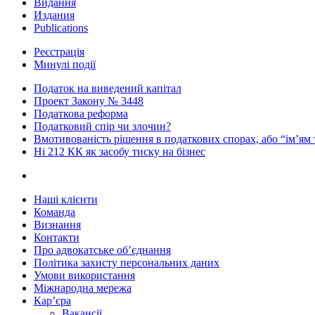
Видання
Издания
Publications
Реєстрація
Минулі події
Податок на виведений капітал
Проект Закону № 3448
Податкова реформа
Податковий спір чи злочин?
Вмотивованість рішення в податкових спорах, або “ім’ям
Ні 212 КК як засобу тиску на бізнес
Наші клієнти
Команда
Визнання
Контакти
Про адвокатське об’єднання
Політика захисту персональних даних
Умови використання
Міжнародна мережа
Кар’єра
Вакансії