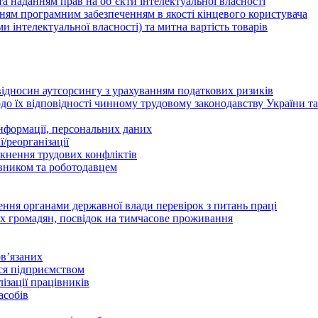
а наданням прав на об’єкти інтелектуальної власності
ням програмним забезпеченням в якості кінцевого користувача
ами інтелектуальної власності) та митна вартість товарів
відносин аутсорсингу з урахуванням податкових ризиків
о їх відповідності чинному трудовому законодавству України т
інформації, персональних даних
/реорганізації
икнення трудових конфліктів
івником та роботодавцем
дення органами державної влади перевірок з питань праці
х громадян, посвідок на тимчасове проживання
в’язаних
ься підприємством
ізації працівників
асобів