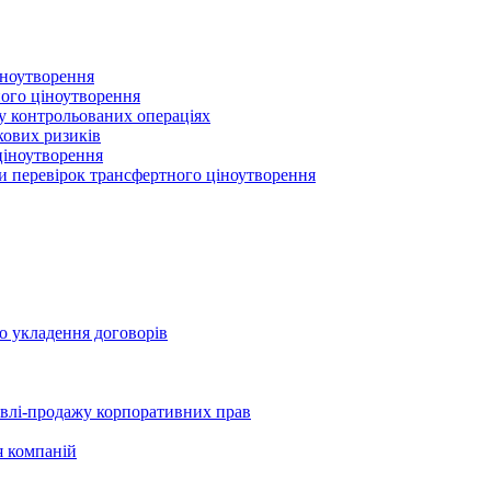
іноутворення
ного ціноутворення
 у контрольованих операціях
кових ризиків
ціноутворення
ми перевірок трансфертного ціноутворення
о укладення договорів
півлі-продажу корпоративних прав
я компаній