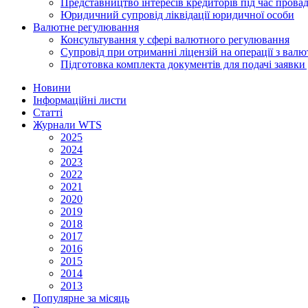
Представництво інтересів кредиторів під час прова
Юридичний супровід ліквідації юридичної особи
Валютне регулювання
Консультування у сфері валютного регулювання
Супровід при отриманні ліцензій на операції з ва
Підготовка комплекта документів для подачі заявк
Новини
Інформаційні листи
Статті
Журнали WTS
2025
2024
2023
2022
2021
2020
2019
2018
2017
2016
2015
2014
2013
Популярне за місяць