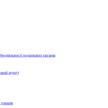
бездіяльності податкових органів
овий аудит)
 товарів