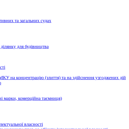
тивних та загальних судах
ділянку для будівництва
сті
КУ на концентрацію (злиття) та на здійснення узгоджених дій
ю
ні марки, комерційна таємниця)
лектуальної власності