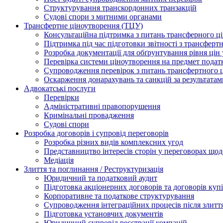
Структурування транскордонних транзакцій
Судові спори з митними органами
Трансфертне ціноутворення (ТЦУ)
Консультаційна підтримка з питань трансферного ц
Підтримка під час підготовки звітності з трансферт
Розробка документації для обґрунтування рівня цін
Перевірка системи ціноутворення на предмет подат
Супроводження перевірок з питань трансфертного 
Оскарження донарахувань та санкцій за результата
Адвокатські послуги
Перевірки
Адміністративні правопорушення
Кримінальні провадження
Судові спори
Розробка договорів і супровід переговорів
Розробка різних видів комплексних угод
Представництво інтересів сторін у переговорах щод
Медіація
Злиття та поглинання / Реструктуризація
Юридичний та податковий аудит
Підготовка акціонерних договорів та договорів ку
Корпоративне та податкове структурування
Супроводження інтеграційних процесів після злитт
Підготовка установчих документів
Юридичний супровід реєстрації компаній