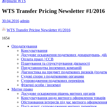
Журнали WTS
WTS Transfer Pricing Newsletter #1/2016
30.04.2016
admin
WTS Transfer Pricing Newsletter #1/2016
1654
Оподаткування
Консультування
Досудове оскарження податкових донарахувань, дій/
Оплата праці / ЄСВ
Планування та структурування діяльності
Представництва іноземних компаній
Діагностика на предмет податкових ризиків (податк
Судові спори з податковими органами
Супроводження податкових перевірок
Фізичні особи / іноземці
Митне право
Досудове оскарження рішень митних органів
Консультування щодо митного оформлення товарів
Обстоювання інтересів під час митного оформлення
Пост-аудит: супроводження митних перевірок