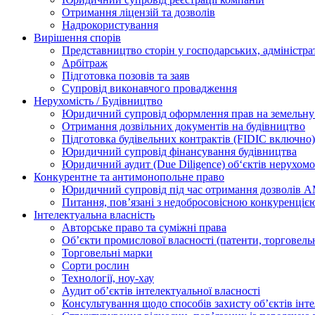
Отримання ліцензій та дозволів
Надрокористування
Вирішення спорів
Представництво сторін у господарських, адміністра
Арбітраж
Підготовка позовів та заяв
Супровід виконавчого провадження
Нерухомість / Будівництво
Юридичний супровід оформлення прав на земельну 
Отримання дозвільних документів на будівництво
Підготовка будівельних контрактів (FIDIC включно)
Юридичний супровід фінансування будівництва
Юридичний аудит (Due Diligence) об‘єктів нерухомо
Конкурентне та антимонопольне право
Юридичний супровід під час отримання дозволів АМ
Питання, пов’язані з недобросовісною конкуренціє
Інтелектуальна власність
Авторське право та суміжні права
Oб’єкти промислової власності (патенти, торговель
Торговельні марки
Сорти рослин
Технології, ноу-хау
Аудит об’єктів інтелектуальної власності
Консультування щодо способів захисту об’єктів інте