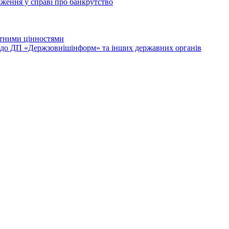
дження у справі про банкрутство
лютними цінностями
и до ДП «Держзовнішінформ» та інших державних органів