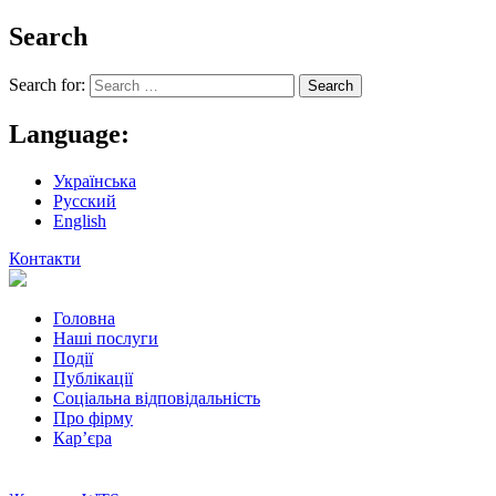
Search
Search for:
Language:
Українська
Русский
English
Контакти
Головна
Наші послуги
Події
Публікації
Соціальна відповідальність
Про фiрму
Кар’єра